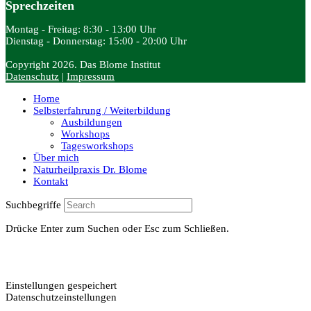
Sprechzeiten
Montag - Freitag: 8:30 - 13:00 Uhr
Dienstag - Donnerstag: 15:00 - 20:00 Uhr
Copyright 2026. Das Blome Institut
Datenschutz
|
Impressum
Home
Selbsterfahrung / Weiterbildung
Ausbildungen
Workshops
Tagesworkshops
Über mich
Naturheilpraxis Dr. Blome
Kontakt
Suchbegriffe
Drücke Enter zum Suchen oder Esc zum Schließen.
Einstellungen gespeichert
Datenschutzeinstellungen