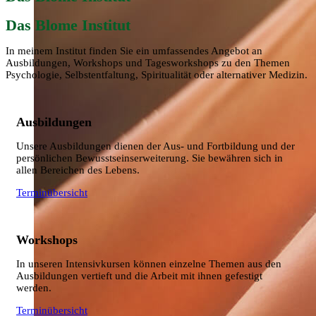
Das Blome Institut
In meinem Institut finden Sie ein umfassendes Angebot an
Ausbildungen, Workshops und Tagesworkshops zu den Themen
Psychologie, Selbstentfaltung, Spiritualität oder alternativer Medizin.
Ausbildungen
Unsere Ausbildungen dienen der Aus- und Fortbildung und der
persönlichen Bewusstseinserweiterung. Sie bewähren sich in
allen Bereichen des Lebens.
Terminübersicht
Workshops
In unseren Intensivkursen können einzelne Themen aus den
Ausbildungen vertieft und die Arbeit mit ihnen gefestigt
werden.
Terminübersicht