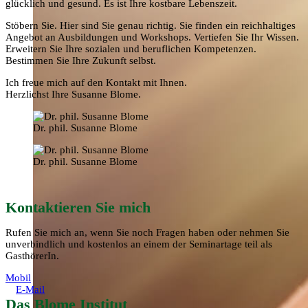
glücklich und gesund. Es ist Ihre kostbare Lebenszeit.
Stöbern Sie. Hier sind Sie genau richtig. Sie finden ein reichhaltiges
Angebot an Ausbildungen und Workshops. Vertiefen Sie Ihr Wissen.
Erweitern Sie Ihre sozialen und beruflichen Kompetenzen.
Bestimmen Sie Ihre Zukunft selbst.
Ich freue mich auf den Kontakt mit Ihnen.
Herzlichst Ihre Susanne Blome.
Dr. phil. Susanne Blome
Dr. phil. Susanne Blome
Kontaktieren Sie mich
Rufen Sie mich an, wenn Sie noch Fragen haben oder nehmen Sie
unverbindlich und kostenlos an einem der Seminartage teil als
GasthörerIn.
Mobil
E-Mail
Das Blome Institut