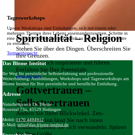
Tagesworkshops
Unsere Workshops sind Einladungen, sich mit einem oder
mehreren Themen ihres Lebens auseinanderzusetzen, Schritte in
Spiritualität – Religion
eine gesündere, zufriedenere Zukunft zu gehen und sich positiv
zu entfalten.
Stehen Sie über den Dingen. Überschreiten Sie
Terminübersicht
Ihre Grenzen.
Lassen Sie sich inspirieren und führen.
Das Blome Institut
Entfalten Sie Ihre Potenziale.
Ihr Weg für persönliche Selbsterfahrung und professionelle
Lesen Sie mehr
Weiterbildung: Ausbildungen, Workshops und Tagesworkshops am
Blome Institut für Ihre persönliche und berufliche Entfaltung.
Gottvertrauen –
Adresse
Selbstvertrauen
Naturheilpraxis Dr. Blome
Rosental 73a, 45529 Hattingen
Ändern Sie Ihren Blickwinkel. Zen-
Kontemplation lässt Sie nach innen
Mobil:
0170 4494912
E-Mail:
info@das-blome-institut.de
schauen. Lassen Sie sich verwandeln. Spüren
Sie Ihre Größe.