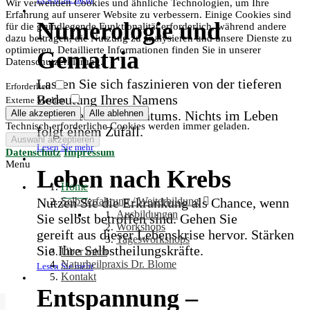
Wir verwenden Cookies und ähnliche Technologien, um Ihre
Erfahrung auf unserer Website zu verbessern. Einige Cookies sind
Numerologie und
für die grundlegende Funktionalität erforderlich, während andere
dazu beitragen, die Nutzung zu analysieren und unsere Dienste zu
optimieren. Detaillierte Informationen finden Sie in unserer
Gematria
Datenschutzerklärung.
Lassen Sie sich faszinieren von der tieferen
Erforderlich
Bedeutung Ihres Namens
Externe Medien
und Ihres Geburtsdatums. Nichts im Leben
Technisch erforderliche Cookies werden immer geladen.
folgt einem Zufall.
Lesen Sie mehr
Datenschutz
Impressum
Menu
Leben nach Krebs
Home
Nutzen Sie die Erkrankung als Chance, wenn
Selbsterfahrung / Weiterbildung
Ausbildungen
Sie selbst betroffen sind. Gehen Sie
Workshops
gereift aus dieser Lebenskrise hervor. Stärken
Tagesworkshops
Sie Ihre Selbstheilungskräfte.
Über mich
Naturheilpraxis Dr. Blome
Lesen Sie mehr
Kontakt
Entspannung –